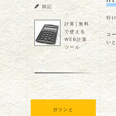
雑記
行(
計算│無料
で使える
コ
WEB計算
い
ツール
ガツンと