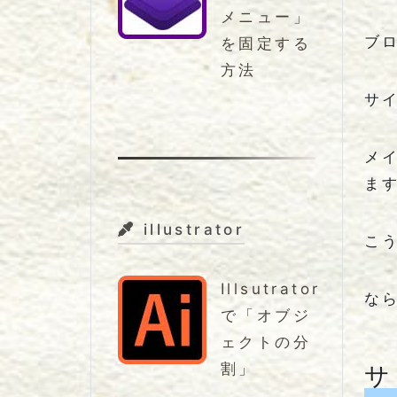
メニュー」
ブ
を固定する
方法
サ
メ
ま
illustrator
こ
Illsutrator
な
で「オブジ
ェクトの分
割」
サ