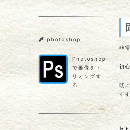
photoshop
非
Photoshop
初
で画像をト
リミングす
る
既
す
h